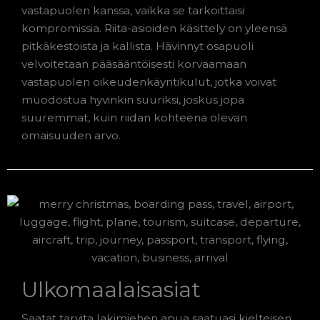
vastapuolen kanssa, vaikka se tarkoittaisi
kompromissia. Riita-asioiden käsittely on yleensä
pitkäkestoista ja kallista. Hävinnyt osapuoli
velvoitetaan pääsääntöisesti korvaamaan
vastapuolen oikeudenkäyntikulut, jotka voivat
muodostua hyvinkin suuriksi, joskus jopa
suuremmat, kuin riidan kohteena olevan
omaisuuden arvo.
Ulkomaalaisasiat
Saatat tarvita lakimiehen apua saatuasi kielteisen