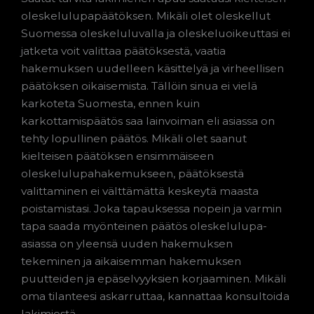
oleskelulupapäätöksen. Mikäli olet oleskellut
Suomessa oleskeluluvalla ja oleskeluoikeuttasi ei
jatketa voit valittaa päätöksestä, vaatia
hakemuksen uudelleen käsittelyä ja virheellisen
päätöksen oikaisemista. Tällöin sinua ei vielä
karkoteta Suomesta, ennen kuin
karkottamispäätös saa lainvoiman eli asiassa on
tehty lopullinen päätös. Mikäli olet saanut
kielteisen päätöksen ensimmäiseen
oleskelulupahakemukseen, päätöksestä
valittaminen ei välttämättä keskeytä maasta
poistamistasi. Joka tapauksessa nopein ja varmin
tapa saada myönteinen päätös oleskelulupa-
asiassa on yleensä uuden hakemuksen
tekeminen ja aikaisemman hakemuksen
puutteiden ja epäselvyyksien korjaaminen. Mikäli
oma tilanteesi askarruttaa, kannattaa konsultoida
lakimiestä.