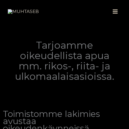
Siirry
sisältöön
Tarjoamme
oikeudellista apua
mm. rikos-, riita- ja
ulkomaalaisasioissa.
Toimistomme lakimies
avustaa
oikeudenkäynneissä,