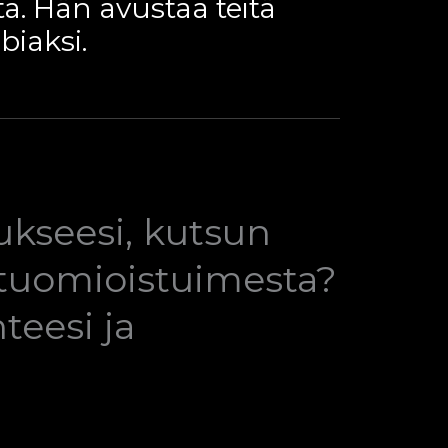
a. Hän avustaa teitä
biaksi.
ukseesi, kutsun
 tuomioistuimesta?
teesi ja