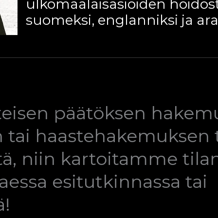
ulkomaalaisasioiden hoidost
suomeksi, englanniksi ja ara
lteisen päätöksen hakem
un tai haastehakemuksen
ä, niin kartoitamme tilan
essa esitutkinnassa tai
ä!