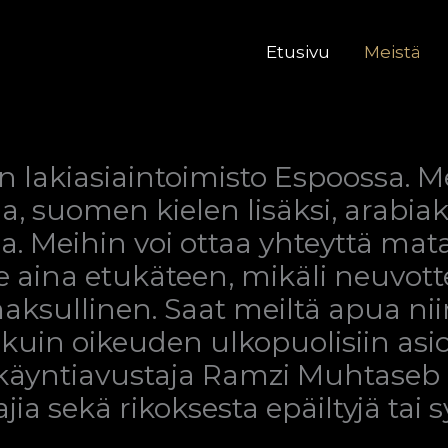
Etusivu
Meistä
lakiasiaintoimisto Espoossa. Me
, suomen kielen lisäksi, arabiaks
a. Meihin voi ottaa yhteyttä mata
 aina etukäteen, mikäli neuvott
ksullinen. Saat meiltä apua nii
 kuin oikeuden ulkopuolisiin asio
äyntiavustaja Ramzi Muhtaseb 
ia sekä rikoksesta epäiltyjä tai sy