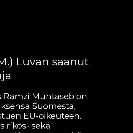
M.) Luvan saanut
ja​
es Ramzi Muhtaseb on
uksensa Suomesta,
istuen EU-oikeuteen.
 rikos- sekä