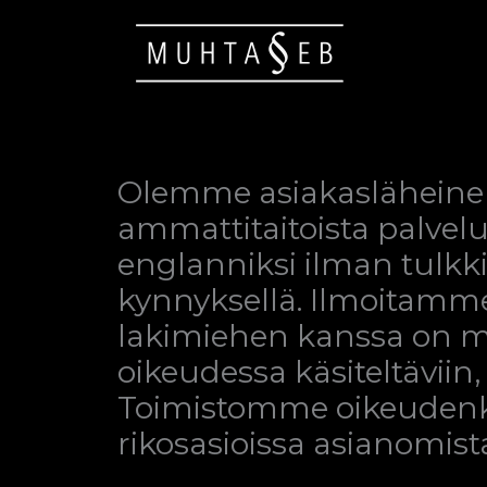
Siirry
sisältöön
Olemme asiakasläheinen 
ammattitaitoista palvelua
englanniksi ilman tulkki
kynnyksellä. Ilmoitamme
lakimiehen kanssa on ma
oikeudessa käsiteltäviin,
Toimistomme oikeudenk
rikosasioissa asianomistaj