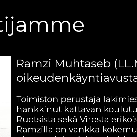
tijamme
Ramzi Muhtaseb (LL.
oikeudenkäyntiavusta
Toimiston perustaja lakimi
hankkinut kattavan koulut
Ruotsista sekä Virosta eriko
Ramzilla on vankka kokemus