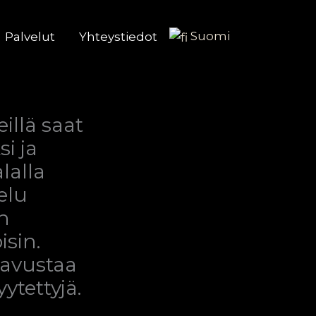
Suomi
Palvelut
Yhteystiedot
illä saat
i ja
lalla
elu
n
isin.
avustaa
ytettyjä.