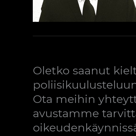
Oletko saanut kie
poliisikuulustelu
Ota meihin yhteytt
avustamme tarvitta
oikeudenkäynniss